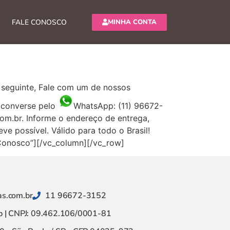
MINHA CONTA
S
FALE CONOSCO
 seguinte, Fale com um de nossos
e converse pelo
WhatsApp: (11) 96672-
om.br
. Informe o endereço de entrega,
e possível. Válido para todo o Brasil!
 Conosco”][/vc_column][/vc_row]
s.com.br
11 96672-3152
 | CNPJ: 09.462.106/0001-81