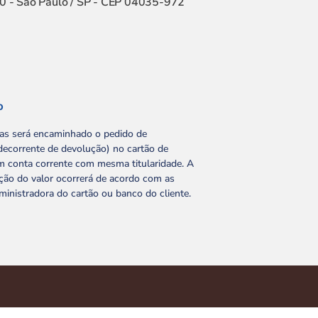
 - São Paulo / SP - CEP 04035-972
o
ias será encaminhado o pedido de
ecorrente de devolução) no cartão de
m conta corrente com mesma titularidade. A
ação do valor ocorrerá de acordo com as
ministradora do cartão ou banco do cliente.