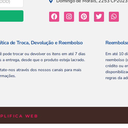
Domingo de Morais, 2253 CP20230
ítica de Troca, Devolução e Reembolso
Reembols
ê pode trocar ou devolver os itens em até 7 dias
Em até 10 d
s a entrega, desde que o produto esteja lacrado.
reembolso (d
crédito ou e
tate-nos através dos nossos canais para mais
disponibiliz
ormações.
regras da ad
PLIFICA WEB