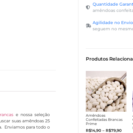
Quantidade Garant
amêndoas confeita
Agilidade no Envio
seguem no mesmo 
Produtos Relacion
rancas
e nossa seleção
Amêndoas
Confeitadas Brancas
buscar suas amêndoas 25
Prime
sa. Enviamos para todo o
R$
14,90
–
R$
79,90