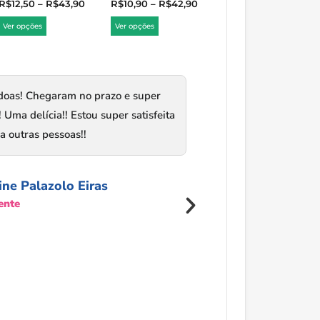
R$
12,50
–
R$
43,90
R$
10,90
–
R$
42,90
Ver opções
Ver opções
doas! Chegaram no prazo e super
PARABÉNS!!! Pagu
Uma delícia!! Estou super satisfeita
recebí o aviso que
ra outras pessoas!!
as amêndoas. Obr
ine Palazolo Eiras
Anal
ente
Clien