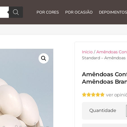
POR CORES
POR OCASIÃO
DEPOIMENTO
Início
/
Amêndoas Conf
Standard – Amêndoas 
Amêndoas Confe
Amêndoas Bra





ver opini
Quantidade