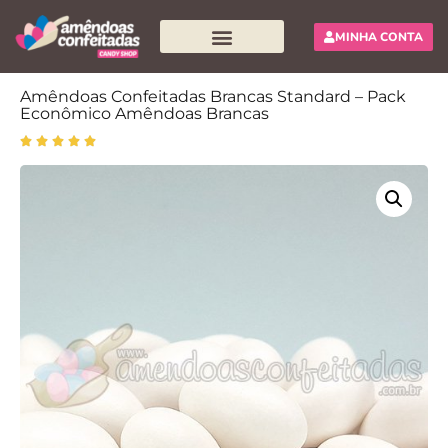
MINHA CONTA
Pesquisar produtos
Amêndoas Confeitadas Brancas Standard – Pack
Econômico Amêndoas Brancas




