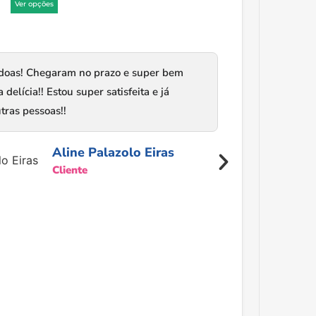
Ver opções
doas! Chegaram no prazo e super bem
PARABÉNS!!
elícia!! Estou super satisfeita e já
aviso que e
tras pessoas!!
Obrigada.
Aline Palazolo Eiras
Cliente