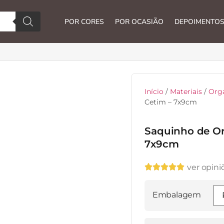
POR CORES
POR OCASIÃO
DEPOIMENTO
Início
/
Materiais
/
Org
Cetim – 7x9cm
Saquinho de Or
7x9cm





ver opini
Embalagem