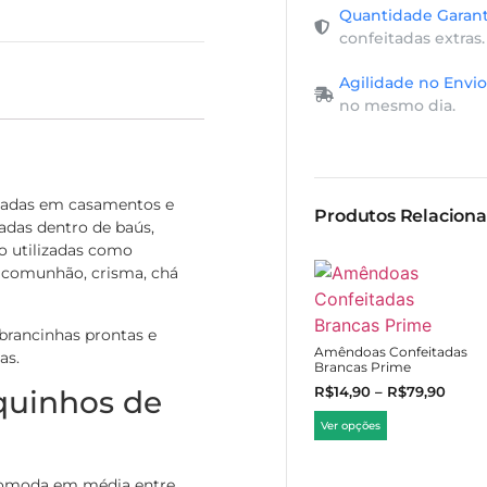
Quantidade Garant
confeitadas extras.
Agilidade no Envio
no mesmo dia.
izadas em casamentos e
Produtos Relacion
adas dentro de baús,
o utilizadas como
, comunhão, crisma, chá
rancinhas prontas e
Amêndoas Confeitadas
as.
Brancas Prime
R$
14,90
–
R$
79,90
quinhos de
Ver opções
comoda em média entre