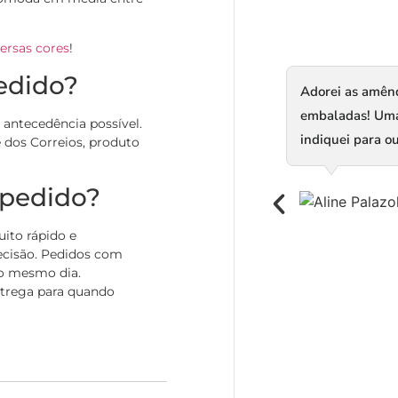
ersas cores
!
edido?
Adorei as amên
embaladas! Uma d
ntecedência possível.
indiquei para ou
 dos Correios, produto
 pedido?
uito rápido e
recisão. Pedidos com
no mesmo dia.
ntrega para quando