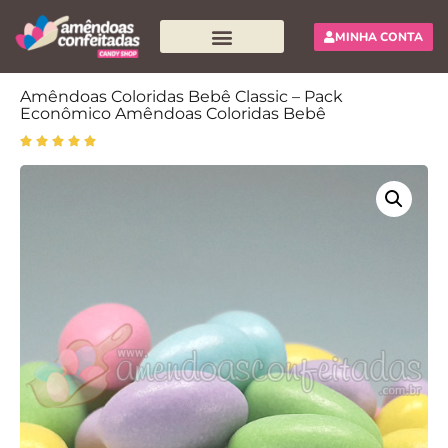
MINHA CONTA
Pesquisar produtos
Amêndoas Coloridas Bebê Classic – Pack
Econômico Amêndoas Coloridas Bebê




