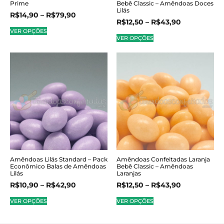
Prime
Bebê Classic – Amêndoas Doces
Lilás
R$
14,90
–
R$
79,90
R$
12,50
–
R$
43,90
VER OPÇÕES
VER OPÇÕES
Amêndoas Lilás Standard – Pack
Amêndoas Confeitadas Laranja
Econômico Balas de Amêndoas
Bebê Classic – Amêndoas
Lilás
Laranjas
R$
10,90
–
R$
42,90
R$
12,50
–
R$
43,90
VER OPÇÕES
VER OPÇÕES